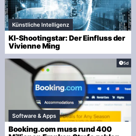
Künstliche Intelligenz
KI-Shootingstar: Der Einfluss der
Vivienne Ming
Artike
5d
Software & Apps
Booking.com muss rund 400