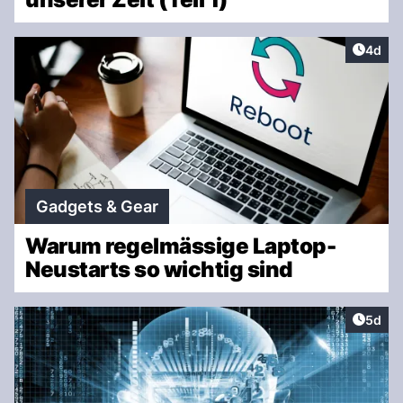
Artike
4d
Gadgets & Gear
Warum regelmässige Laptop-
Neustarts so wichtig sind
Artike
5d