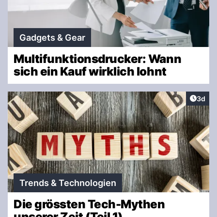
Gadgets & Gear
Multifunktionsdrucker: Wann
sich ein Kauf wirklich lohnt
Artike
3d
Trends & Technologien
Die grössten Tech-Mythen
unserer Zeit (Teil 1)