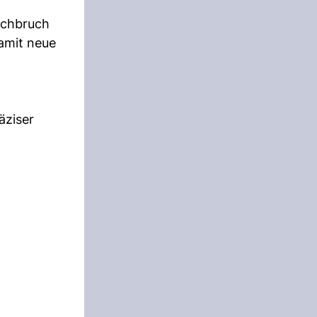
rchbruch
damit neue
äziser