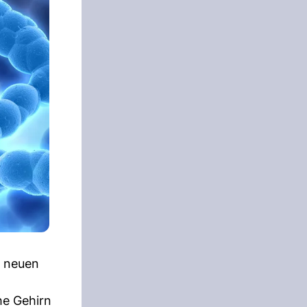
r neuen
he Gehirn