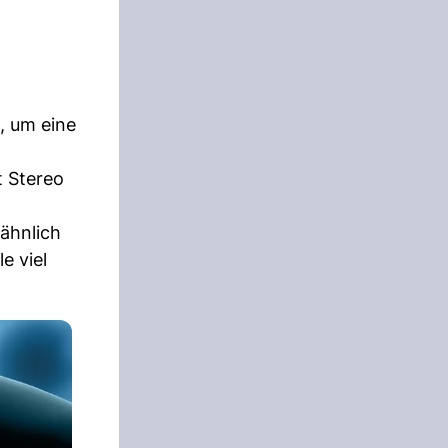
, um eine
t Stereo
ähnlich
e viel