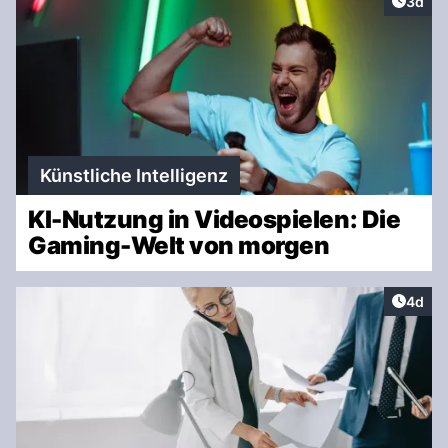
Artike
3d
Künstliche Intelligenz
KI-Nutzung in Videospielen: Die
Gaming-Welt von morgen
Artike
4d