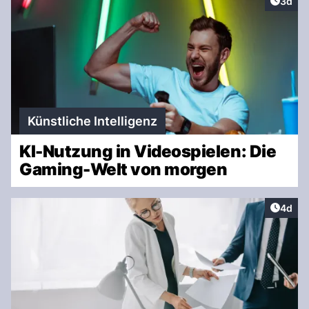
Artike
3d
Künstliche Intelligenz
KI-Nutzung in Videospielen: Die
Gaming-Welt von morgen
Artike
4d