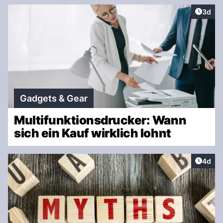
Artike
3d
Gadgets & Gear
Multifunktionsdrucker: Wann
sich ein Kauf wirklich lohnt
Artike
4d