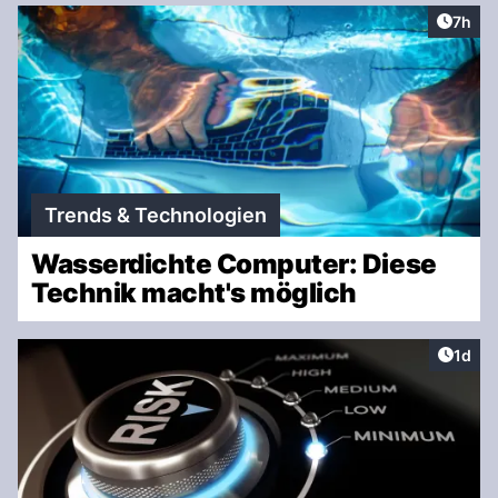
Artike
7h
Trends & Technologien
Wasserdichte Computer: Diese
Technik macht's möglich
Artike
1d