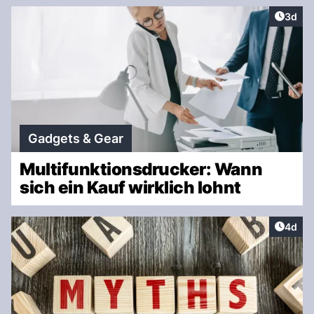
Artike
3d
Gadgets & Gear
Multifunktionsdrucker: Wann
sich ein Kauf wirklich lohnt
Artike
4d