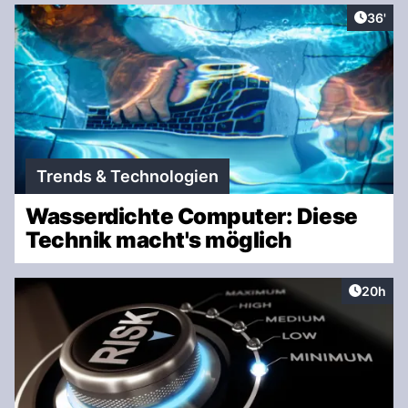
Artikel
36'
Trends & Technologien
Wasserdichte Computer: Diese
Technik macht's möglich
Artikel 
20h