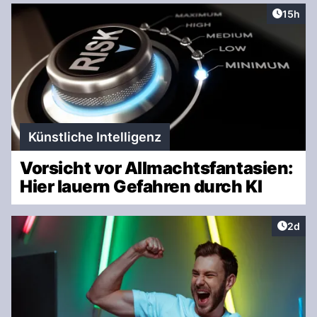
Artikel
15h
Künstliche Intelligenz
Vorsicht vor Allmachtsfantasien:
Hier lauern Gefahren durch KI
Artike
2d