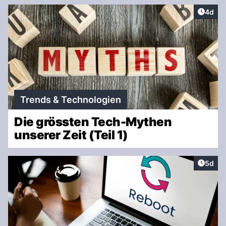
Artike
4d
Trends & Technologien
Die grössten Tech-Mythen
unserer Zeit (Teil 1)
Artike
5d