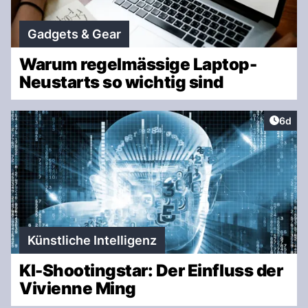
Gadgets & Gear
Warum regelmässige Laptop-
Neustarts so wichtig sind
Artike
6d
Künstliche Intelligenz
KI-Shootingstar: Der Einfluss der
Vivienne Ming