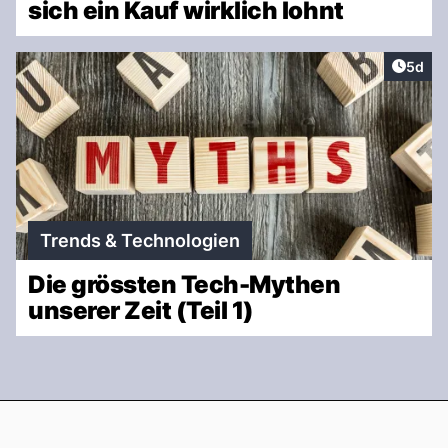
sich ein Kauf wirklich lohnt
Artike
5d
Trends & Technologien
Die grössten Tech-Mythen
unserer Zeit (Teil 1)
Footer