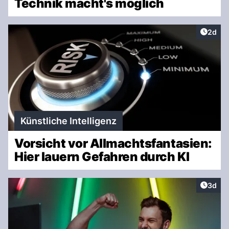
Technik macht's möglich
Artike
2d
Künstliche Intelligenz
Vorsicht vor Allmachtsfantasien:
Hier lauern Gefahren durch KI
Artike
3d