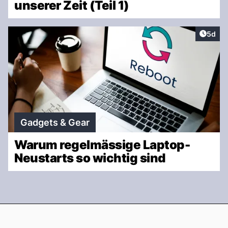
unserer Zeit (Teil 1)
Artike
5d
Gadgets & Gear
Warum regelmässige Laptop-
Neustarts so wichtig sind
Footer