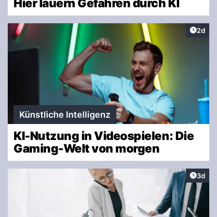
Hier lauern Gefahren durch KI
Artike
2d
Künstliche Intelligenz
KI-Nutzung in Videospielen: Die
Gaming-Welt von morgen
Artike
3d