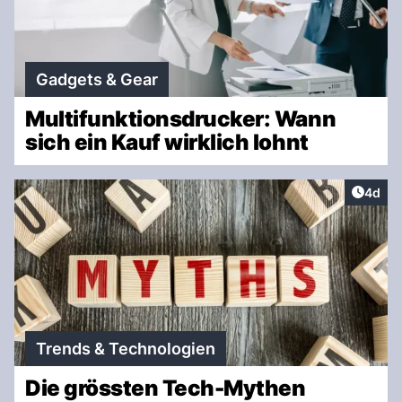
Gadgets & Gear
Multifunktionsdrucker: Wann
sich ein Kauf wirklich lohnt
Artike
4d
Trends & Technologien
Die grössten Tech-Mythen