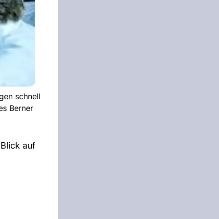
gen schnell
es Berner
Blick auf