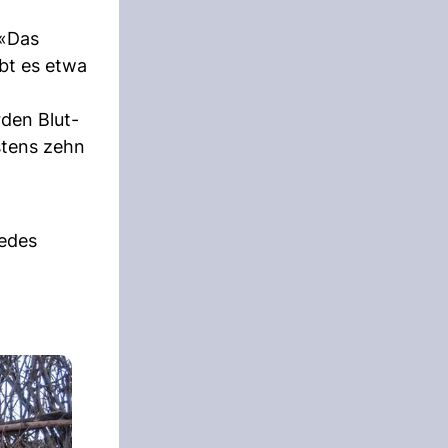
 «Das
bt es etwa
den Blut-
tens zehn
jedes