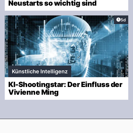
Neustarts so wichtig sind
Artike
5d
Künstliche Intelligenz
KI-Shootingstar: Der Einfluss der
Vivienne Ming
Footer