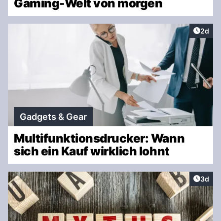
Gaming-Welt von morgen
Artike
2d
Gadgets & Gear
Multifunktionsdrucker: Wann
sich ein Kauf wirklich lohnt
Artike
3d