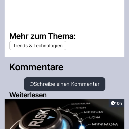
Mehr zum Thema:
Trends & Technologien
Kommentare
Schreibe einen Kommentar
Weiterlesen
Artikel
10h