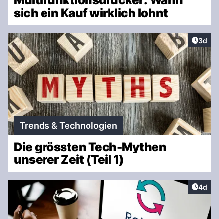
Multifunktionsdrucker: Wann
sich ein Kauf wirklich lohnt
Artike
3d
Trends & Technologien
Die grössten Tech-Mythen
unserer Zeit (Teil 1)
Artike
4d