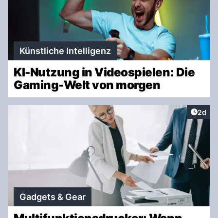
Künstliche Intelligenz
KI-Nutzung in Videospielen: Die
Gaming-Welt von morgen
Artike
2d
Gadgets & Gear