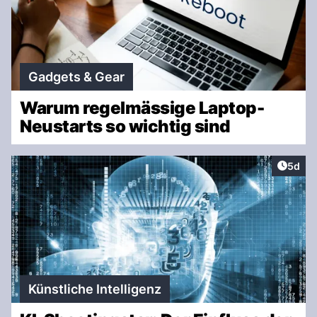
Gadgets & Gear
Warum regelmässige Laptop-
Neustarts so wichtig sind
Artike
5d
Künstliche Intelligenz