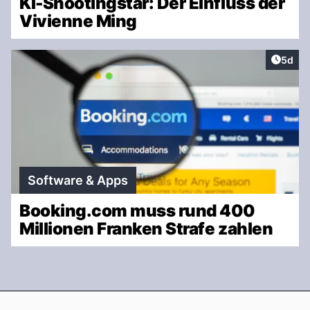
KI-Shootingstar: Der Einfluss der
Vivienne Ming
Artike
5d
Software & Apps
Booking.com muss rund 400
Millionen Franken Strafe zahlen
Footer