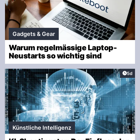
Gadgets & Gear
Warum regelmässige Laptop-
Neustarts so wichtig sind
Artike
5d
Künstliche Intelligenz