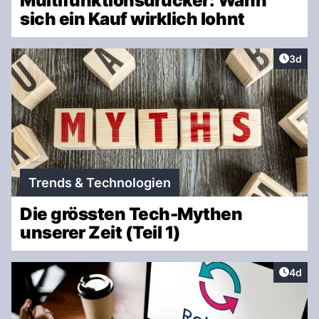
Multifunktionsdrucker: Wann
sich ein Kauf wirklich lohnt
Artike
3d
Trends & Technologien
Die grössten Tech-Mythen
unserer Zeit (Teil 1)
Artike
4d