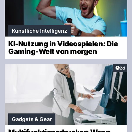
Künstliche Intelligenz
KI-Nutzung in Videospielen: Die
Gaming-Welt von morgen
Artike
2d
Gadgets & Gear