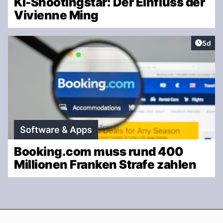
KI-Shootingstar: Der Einfluss der
Vivienne Ming
Artike
5d
Software & Apps
Booking.com muss rund 400
Millionen Franken Strafe zahlen
Footer