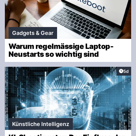
Gadgets & Gear
Warum regelmässige Laptop-
Neustarts so wichtig sind
Artike
5d
Künstliche Intelligenz