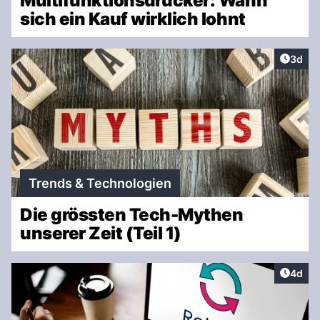
Multifunktionsdrucker: Wann
sich ein Kauf wirklich lohnt
Artike
3d
Trends & Technologien
Die grössten Tech-Mythen
unserer Zeit (Teil 1)
Artike
4d