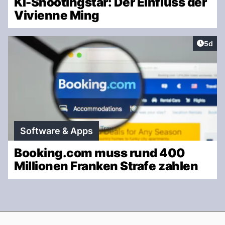
KI-Shootingstar: Der Einfluss der
Vivienne Ming
Artike
5d
Software & Apps
Booking.com muss rund 400
Millionen Franken Strafe zahlen
Footer