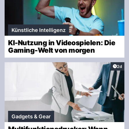
Künstliche Intelligenz
KI-Nutzung in Videospielen: Die
Gaming-Welt von morgen
Artike
2d
Gadgets & Gear