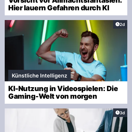
Vorsicht vor Allmachtsfantasien:
Hier lauern Gefahren durch KI
Artike
2d
Künstliche Intelligenz
KI-Nutzung in Videospielen: Die
Gaming-Welt von morgen
Artike
3d