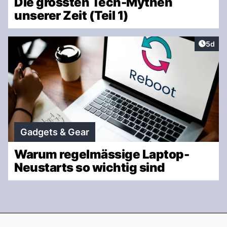
Die grössten Tech-Mythen
unserer Zeit (Teil 1)
Artike
5d
Gadgets & Gear
Warum regelmässige Laptop-
Neustarts so wichtig sind
Footer