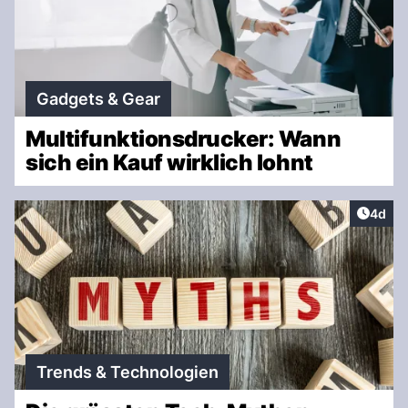
Gadgets & Gear
Multifunktionsdrucker: Wann
sich ein Kauf wirklich lohnt
Artike
4d
Trends & Technologien