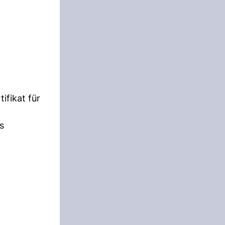
ifikat für
s