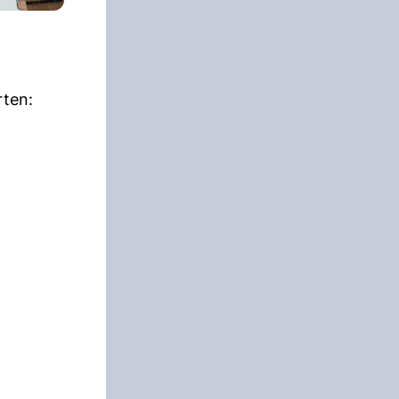
rten: