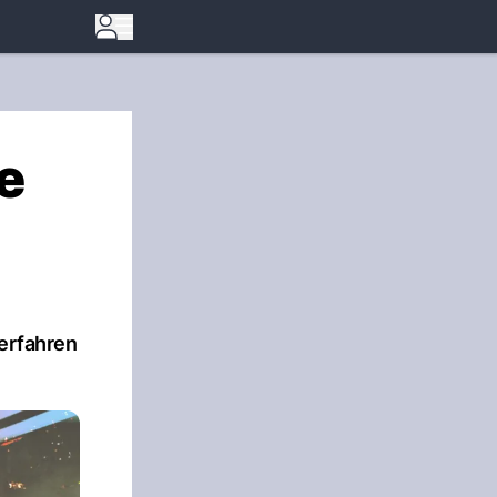
e
 erfahren