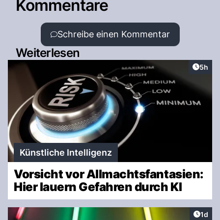
Kommentare
Schreibe einen Kommentar
Weiterlesen
Artike
5h
Künstliche Intelligenz
Vorsicht vor Allmachtsfantasien:
Hier lauern Gefahren durch KI
Artike
1d