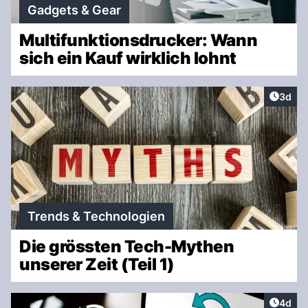
Gadgets & Gear
Multifunktionsdrucker: Wann
sich ein Kauf wirklich lohnt
Artike
3d
Trends & Technologien
Die grössten Tech-Mythen
unserer Zeit (Teil 1)
Artike
4d