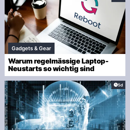
Gadgets & Gear
Warum regelmässige Laptop-
Neustarts so wichtig sind
Artike
5d