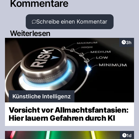
Kommentare
Schreibe einen Kommentar
Weiterlesen
Artike
3h
Künstliche Intelligenz
Vorsicht vor Allmachtsfantasien:
Hier lauern Gefahren durch KI
Artike
1d