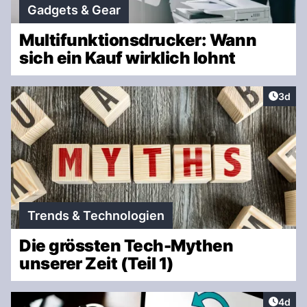
Gadgets & Gear
Multifunktionsdrucker: Wann
sich ein Kauf wirklich lohnt
Artike
3d
Trends & Technologien
Die grössten Tech-Mythen
unserer Zeit (Teil 1)
Artike
4d