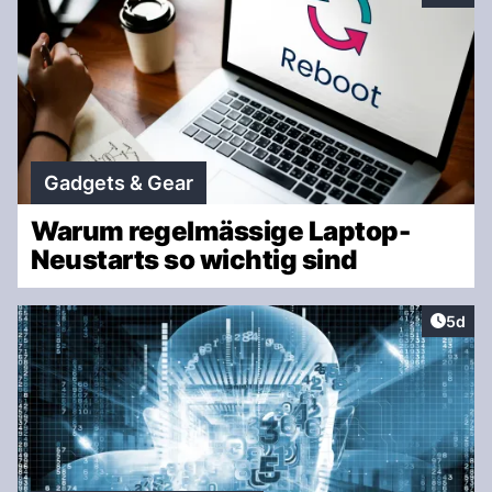
Gadgets & Gear
Warum regelmässige Laptop-
Neustarts so wichtig sind
Artike
5d