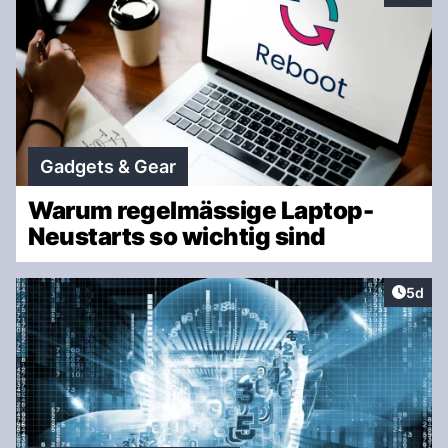
Gadgets & Gear
Warum regelmässige Laptop-
Neustarts so wichtig sind
Artike
5d