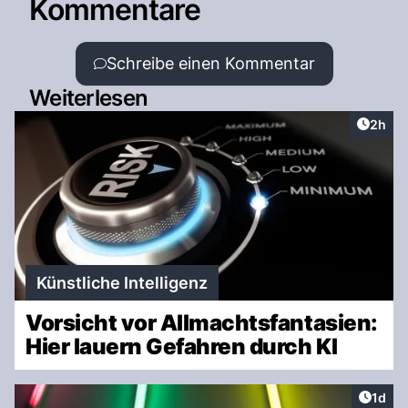
Kommentare
Schreibe einen Kommentar
Weiterlesen
Artike
2h
Künstliche Intelligenz
Vorsicht vor Allmachtsfantasien:
Hier lauern Gefahren durch KI
Artike
1d