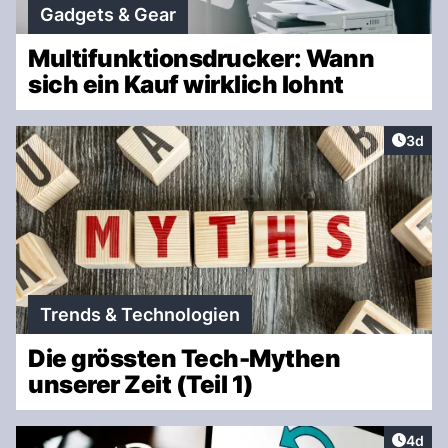
Gadgets & Gear
Multifunktionsdrucker: Wann
sich ein Kauf wirklich lohnt
Artike
3d
Trends & Technologien
Die grössten Tech-Mythen
unserer Zeit (Teil 1)
Artike
4d