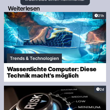
Weiterlesen
Artikel
21h
Trends & Technologien
Wasserdichte Computer: Diese
Technik macht's möglich
Artike
2d