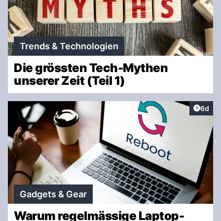
Trends & Technologien
Die grössten Tech-Mythen
unserer Zeit (Teil 1)
Artike
6d
Gadgets & Gear
Warum regelmässige Laptop-