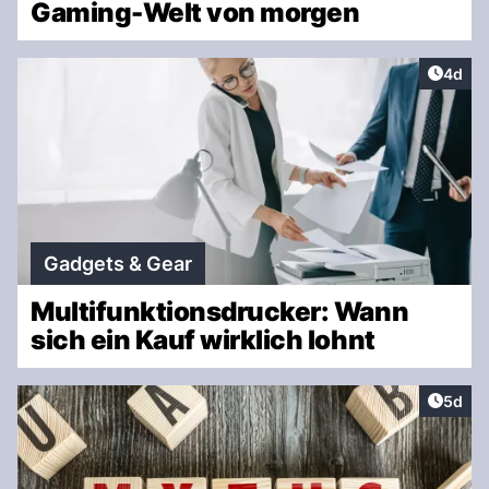
Gaming-Welt von morgen
Artike
4d
Gadgets & Gear
Multifunktionsdrucker: Wann
sich ein Kauf wirklich lohnt
Artike
5d