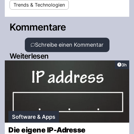
Trends & Technologien
Kommentare
Schreibe einen Kommentar
Weiterlesen
Artike
3h
Software & Apps
Die eigene IP-Adresse