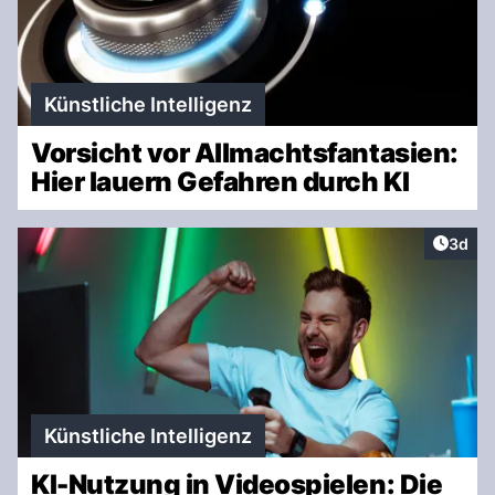
Künstliche Intelligenz
Vorsicht vor Allmachtsfantasien:
Hier lauern Gefahren durch KI
Artike
3d
Künstliche Intelligenz
KI-Nutzung in Videospielen: Die