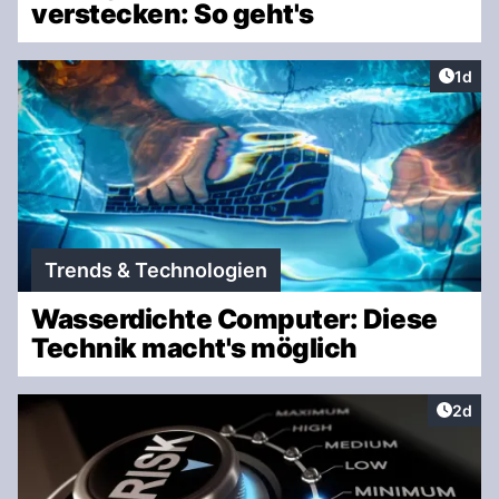
verstecken: So geht's
Artike
1d
Trends & Technologien
Wasserdichte Computer: Diese
Technik macht's möglich
Artike
2d