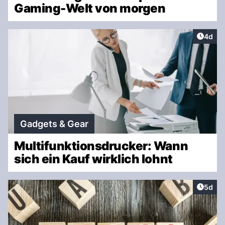
Gaming-Welt von morgen
Artike
4d
Gadgets & Gear
Multifunktionsdrucker: Wann
sich ein Kauf wirklich lohnt
Artike
5d