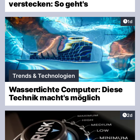
verstecken: So geht's
Artike
1d
Trends & Technologien
Wasserdichte Computer: Diese
Technik macht's möglich
Artike
2d