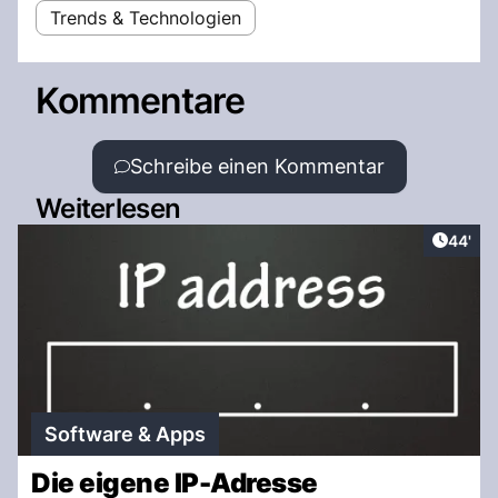
Trends & Technologien
Kommentare
Schreibe einen Kommentar
Weiterlesen
Artikel
44'
Software & Apps
Die eigene IP-Adresse