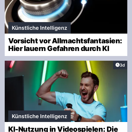
Künstliche Intelligenz
Vorsicht vor Allmachtsfantasien:
Hier lauern Gefahren durch KI
Artike
3d
Künstliche Intelligenz
KI-Nutzung in Videospielen: Die