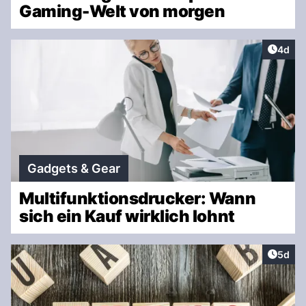
Gaming-Welt von morgen
Artike
4d
Gadgets & Gear
Multifunktionsdrucker: Wann
sich ein Kauf wirklich lohnt
Artike
5d