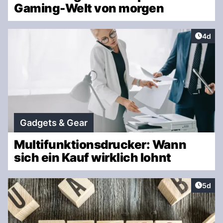
Gaming-Welt von morgen
Artike
4d
Gadgets & Gear
Multifunktionsdrucker: Wann
sich ein Kauf wirklich lohnt
Artike
5d