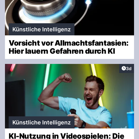
Künstliche Intelligenz
Vorsicht vor Allmachtsfantasien:
Hier lauern Gefahren durch KI
Artike
3d
Künstliche Intelligenz
KI-Nutzung in Videospielen: Die