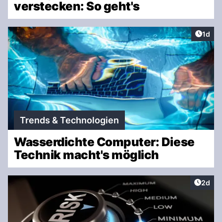
verstecken: So geht's
Artike
1d
Trends & Technologien
Wasserdichte Computer: Diese
Technik macht's möglich
Artike
2d