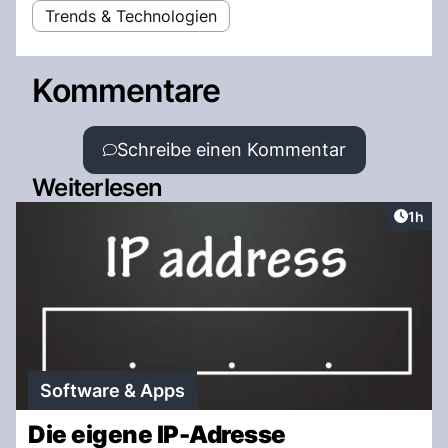
Trends & Technologien
Kommentare
Schreibe einen Kommentar
Weiterlesen
Artike
1h
Software & Apps
Die eigene IP-Adresse