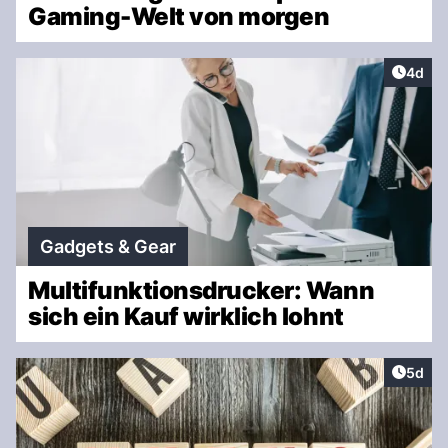
Gaming-Welt von morgen
Artike
4d
Gadgets & Gear
Multifunktionsdrucker: Wann
sich ein Kauf wirklich lohnt
Artike
5d