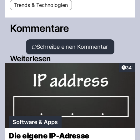
Trends & Technologien
Kommentare
Schreibe einen Kommentar
Weiterlesen
Artikel
34'
Software & Apps
Die eigene IP-Adresse