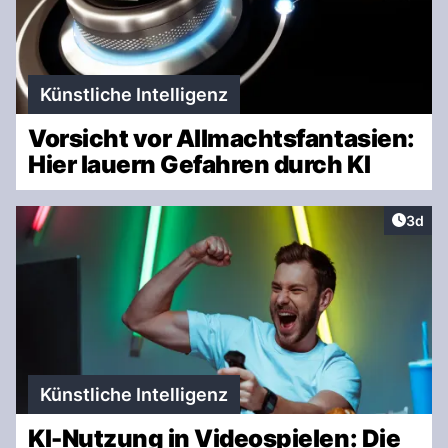
Künstliche Intelligenz
Vorsicht vor Allmachtsfantasien:
Hier lauern Gefahren durch KI
Artike
3d
Künstliche Intelligenz
KI-Nutzung in Videospielen: Die