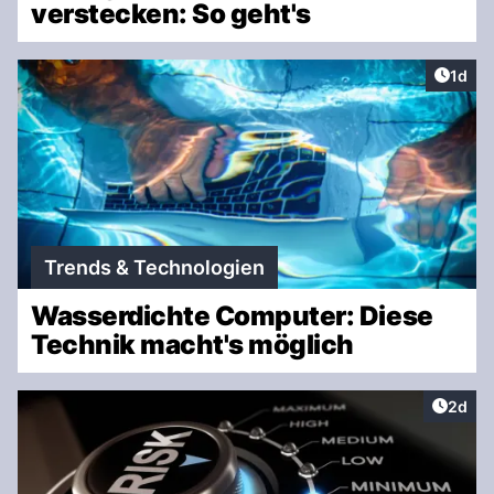
verstecken: So geht's
Artike
1d
Trends & Technologien
Wasserdichte Computer: Diese
Technik macht's möglich
Artike
2d