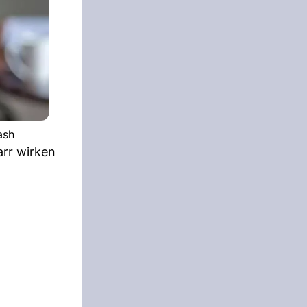
ash
arr wirken