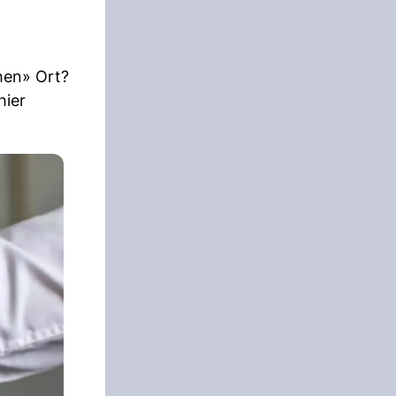
chen» Ort?
hier