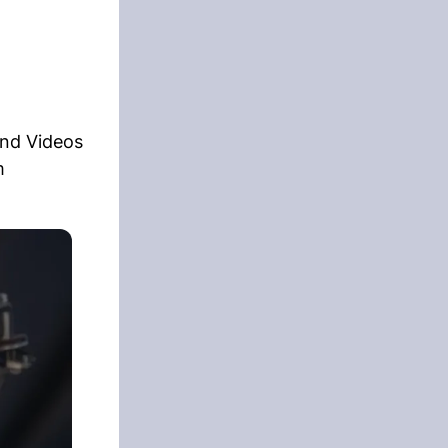
und Videos
m