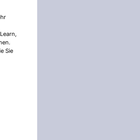
ehr
-Learn,
men.
e Sie