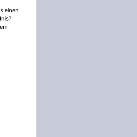
ts einen
dnis?
nem