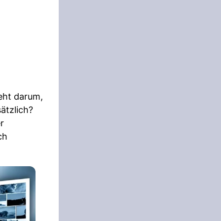
eht darum,
ätzlich?
r
ch