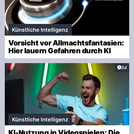
Künstliche Intelligenz
Vorsicht vor Allmachtsfantasien:
Hier lauern Gefahren durch KI
Artike
2d
Künstliche Intelligenz
KI-Nutzung in Videospielen: Die