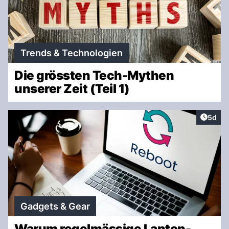
Trends & Technologien
Die grössten Tech-Mythen
unserer Zeit (Teil 1)
Artike
5d
Gadgets & Gear
Warum regelmässige Laptop-