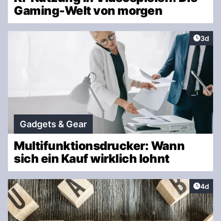
Gaming-Welt von morgen
Artike
3d
Gadgets & Gear
Multifunktionsdrucker: Wann
sich ein Kauf wirklich lohnt
Artike
4d