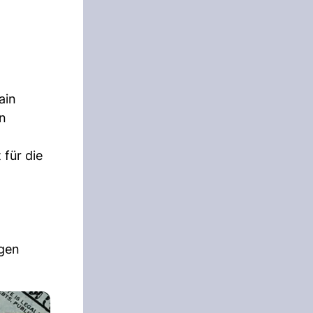
ain
on
 für die
egen