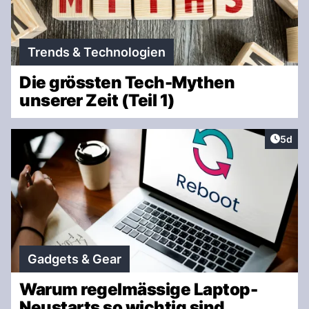
Trends & Technologien
Die grössten Tech-Mythen
unserer Zeit (Teil 1)
Artike
5d
Gadgets & Gear
Warum regelmässige Laptop-
Neustarts so wichtig sind