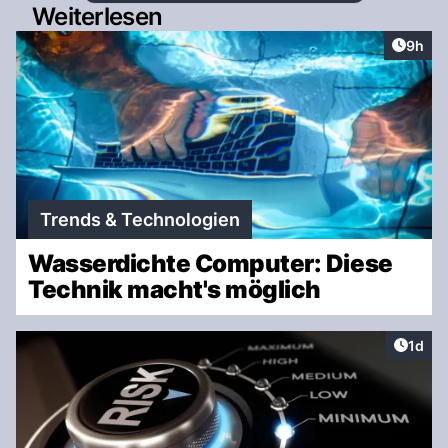
Weiterlesen
Artike
9h
Trends & Technologien
Wasserdichte Computer: Diese
Technik macht's möglich
Artike
1d