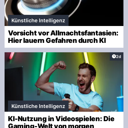
Künstliche Intelligenz
Vorsicht vor Allmachtsfantasien:
Hier lauern Gefahren durch KI
Artike
2d
Künstliche Intelligenz
KI-Nutzung in Videospielen: Die
Gaming-Welt von morgen