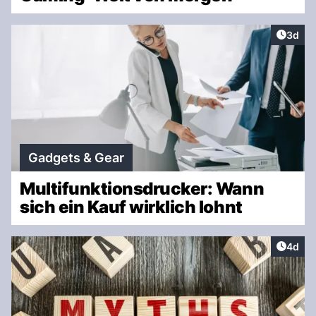
Artike
3d
Gadgets & Gear
Multifunktionsdrucker: Wann
sich ein Kauf wirklich lohnt
Artike
4d