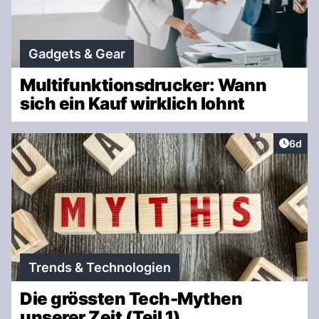
Gadgets & Gear
Multifunktionsdrucker: Wann
sich ein Kauf wirklich lohnt
Artike
6d
Trends & Technologien
Die grössten Tech-Mythen
unserer Zeit (Teil 1)