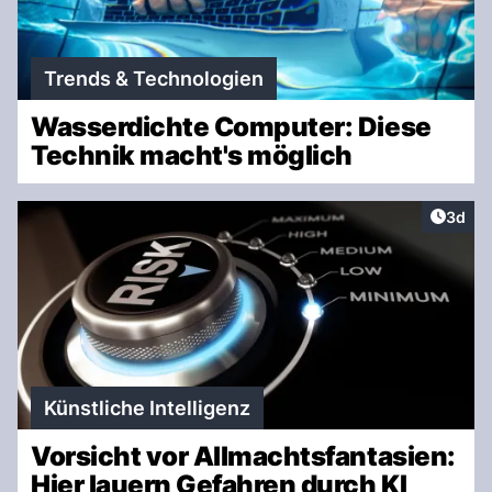
Trends & Technologien
Wasserdichte Computer: Diese
Technik macht's möglich
Artike
3d
Künstliche Intelligenz
Vorsicht vor Allmachtsfantasien:
Hier lauern Gefahren durch KI