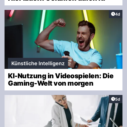
Artike
4d
Künstliche Intelligenz
KI-Nutzung in Videospielen: Die
Gaming-Welt von morgen
Artike
5d