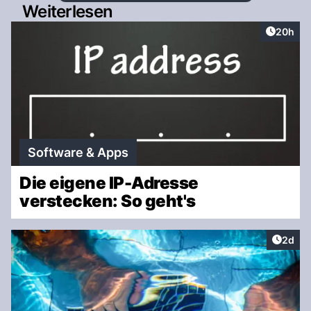
Weiterlesen
Artikel 
20h
Software & Apps
Die eigene IP-Adresse
verstecken: So geht's
Artike
2d