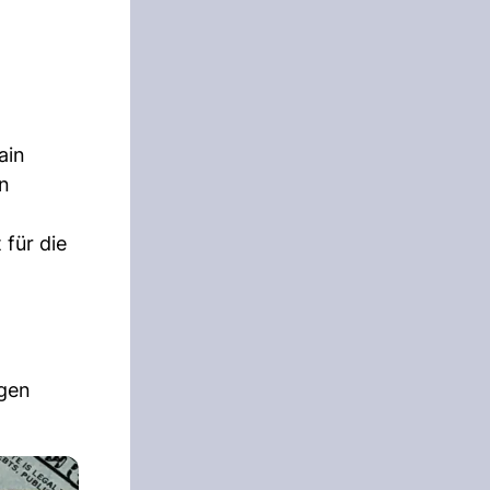
ain
on
 für die
egen