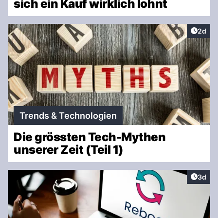
sich ein Kauf wirklich lohnt
Artike
2d
Trends & Technologien
Die grössten Tech-Mythen
unserer Zeit (Teil 1)
Artike
3d