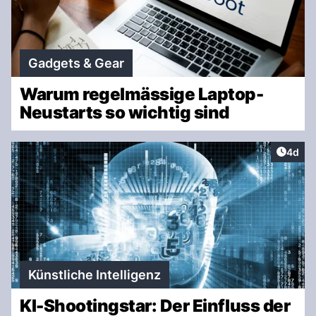
Gadgets & Gear
Warum regelmässige Laptop-
Neustarts so wichtig sind
Artike
4d
Künstliche Intelligenz
KI-Shootingstar: Der Einfluss der