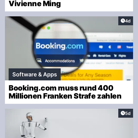
Vivienne Ming
Artike
4d
Software & Apps
Booking.com muss rund 400
Millionen Franken Strafe zahlen
Artike
5d