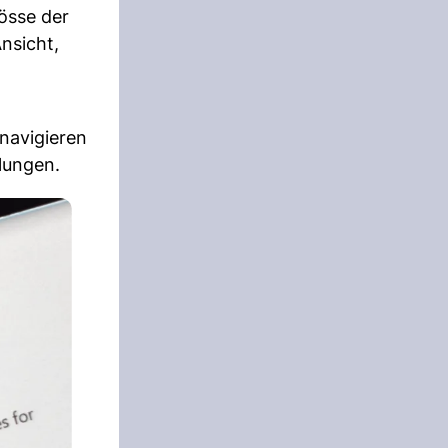
össe der
nsicht,
 navigieren
lungen.