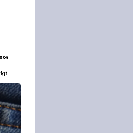
iese
igt.