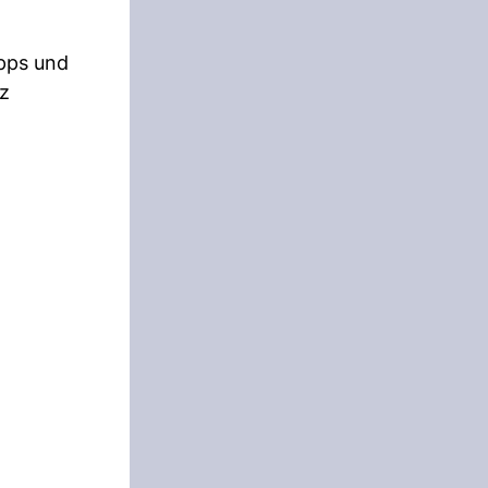
ipps und
nz