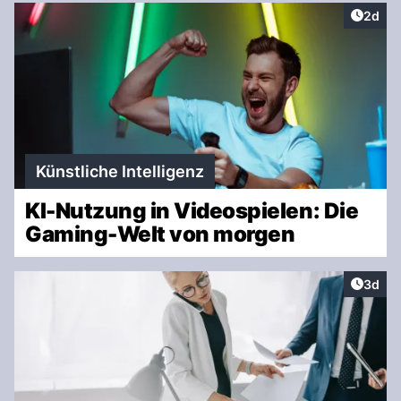
Artike
2d
Künstliche Intelligenz
KI-Nutzung in Videospielen: Die
Gaming-Welt von morgen
Artike
3d