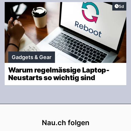
Artike
5d
Gadgets & Gear
Warum regelmässige Laptop-
Neustarts so wichtig sind
Footer
Nau.ch folgen