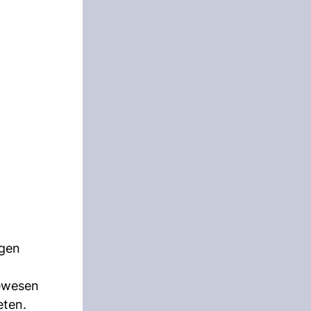
agen
gewesen
eten.