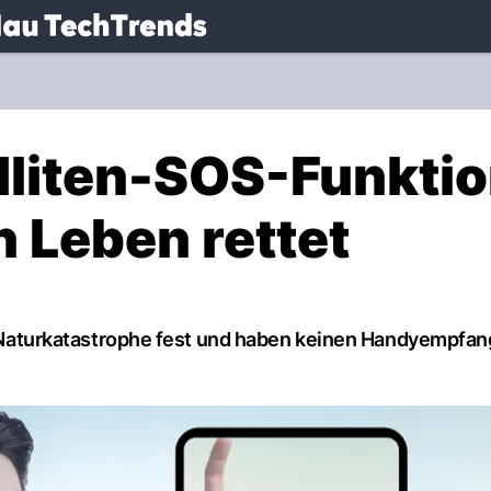
.
NAU.ch
lliten-SOS-Funkti
 Leben rettet
ner Naturkatastrophe fest und haben keinen Handyempfa