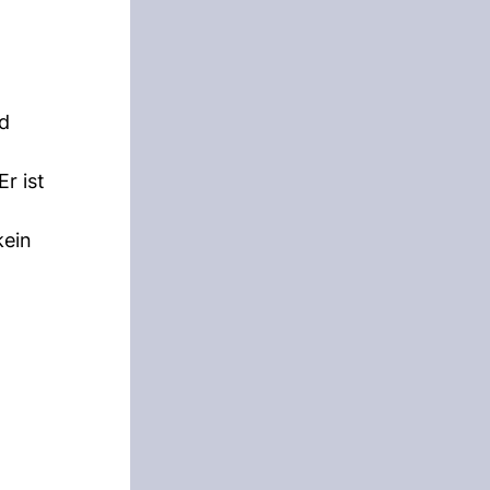
nd
r ist
kein