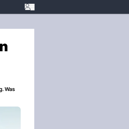
on
ng. Was