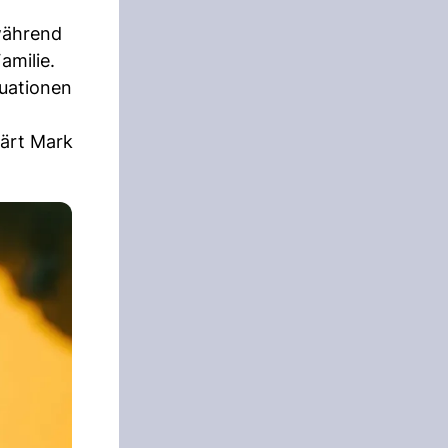
 während
amilie.
tuationen
lärt Mark