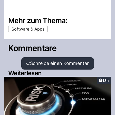
Mehr zum Thema:
Software & Apps
Kommentare
Schreibe einen Kommentar
Weiterlesen
Artikel
18h