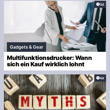
Artike
3d
Gadgets & Gear
Multifunktionsdrucker: Wann
sich ein Kauf wirklich lohnt
Artike
4d