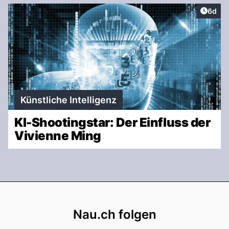
Artike
6d
Künstliche Intelligenz
KI-Shootingstar: Der Einfluss der
Vivienne Ming
Footer
Nau.ch folgen