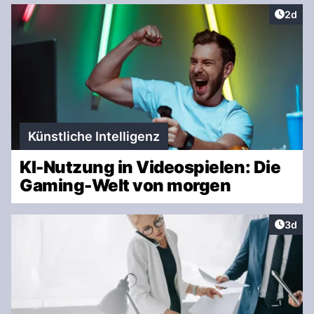
Artike
2d
Künstliche Intelligenz
KI-Nutzung in Videospielen: Die
Gaming-Welt von morgen
Artike
3d