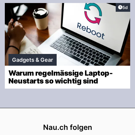
Artike
5d
Gadgets & Gear
Warum regelmässige Laptop-
Neustarts so wichtig sind
Footer
Nau.ch folgen