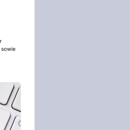
r
n sowie