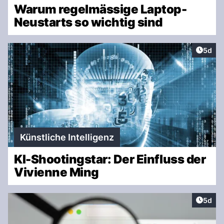
Warum regelmässige Laptop-
Neustarts so wichtig sind
Artike
5d
Künstliche Intelligenz
KI-Shootingstar: Der Einfluss der
Vivienne Ming
Artike
5d