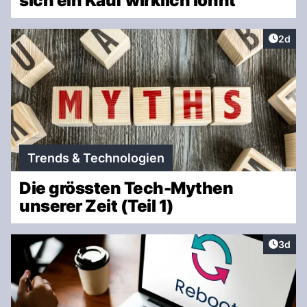
sich ein Kauf wirklich lohnt
Artike
2d
Trends & Technologien
Die grössten Tech-Mythen
unserer Zeit (Teil 1)
Artike
3d