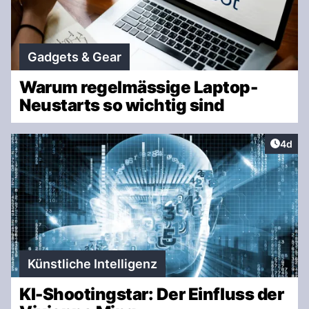
Gadgets & Gear
Warum regelmässige Laptop-
Neustarts so wichtig sind
Artike
4d
Künstliche Intelligenz
KI-Shootingstar: Der Einfluss der