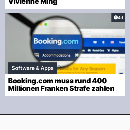
Vivienne Ming
Artike
4d
Software & Apps
Booking.com muss rund 400
Millionen Franken Strafe zahlen
Footer