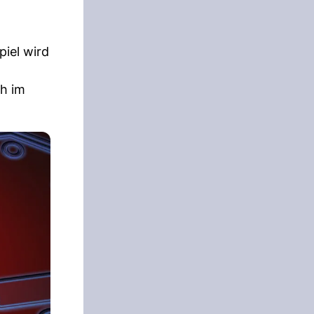
iel wird
ch im