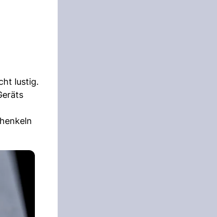
ht lustig.
Geräts
chenkeln