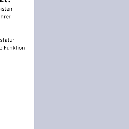
isten
Ihrer
statur
e Funktion