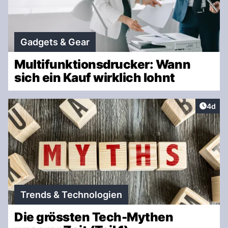
Gadgets & Gear
Multifunktionsdrucker: Wann
sich ein Kauf wirklich lohnt
Artike
4d
Trends & Technologien
Die grössten Tech-Mythen