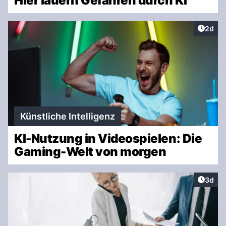
Hier lauern Gefahren durch KI
Artike
2d
Künstliche Intelligenz
KI-Nutzung in Videospielen: Die
Gaming-Welt von morgen
Artike
3d