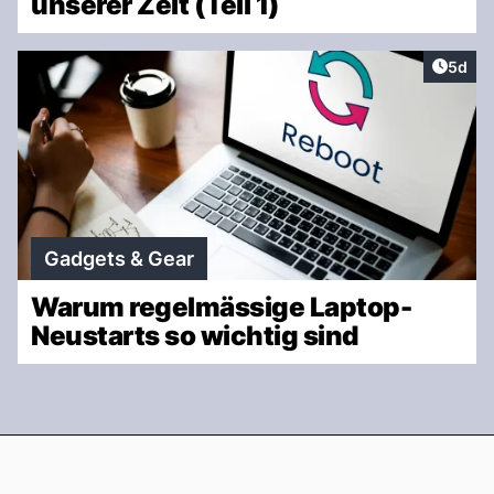
unserer Zeit (Teil 1)
Artike
5d
Gadgets & Gear
Warum regelmässige Laptop-
Neustarts so wichtig sind
Footer