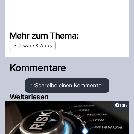
Mehr zum Thema:
Software & Apps
Kommentare
Schreibe einen Kommentar
Weiterlesen
Artikel
19h