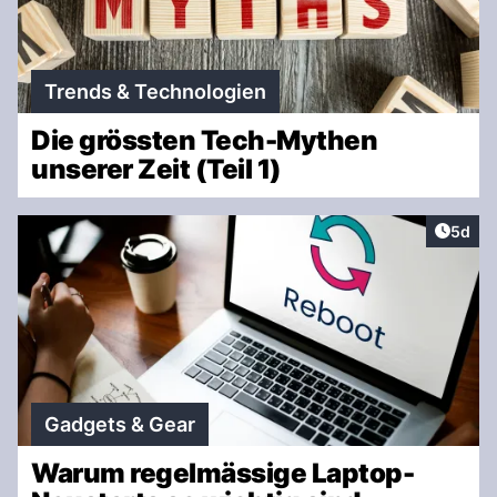
Trends & Technologien
Die grössten Tech-Mythen
unserer Zeit (Teil 1)
Artike
5d
Gadgets & Gear
Warum regelmässige Laptop-