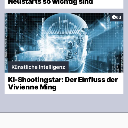
Neustarts so wichtig sind
Artike
6d
Künstliche Intelligenz
KI-Shootingstar: Der Einfluss der
Vivienne Ming
Footer