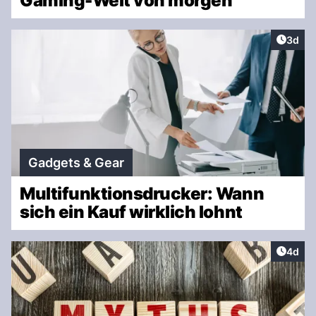
Gaming-Welt von morgen
Artike
3d
Gadgets & Gear
Multifunktionsdrucker: Wann
sich ein Kauf wirklich lohnt
Artike
4d