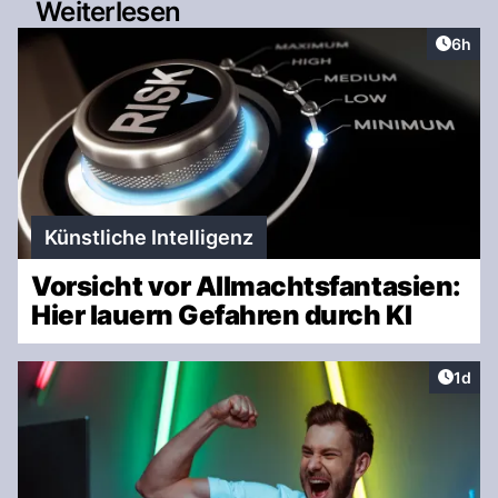
Weiterlesen
Artike
6h
Künstliche Intelligenz
Vorsicht vor Allmachtsfantasien:
Hier lauern Gefahren durch KI
Artike
1d