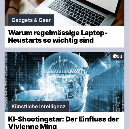
Gadgets & Gear
Warum regelmässige Laptop-
Neustarts so wichtig sind
Artike
5d
Künstliche Intelligenz
KI-Shootingstar: Der Einfluss der
Vivienne Ming