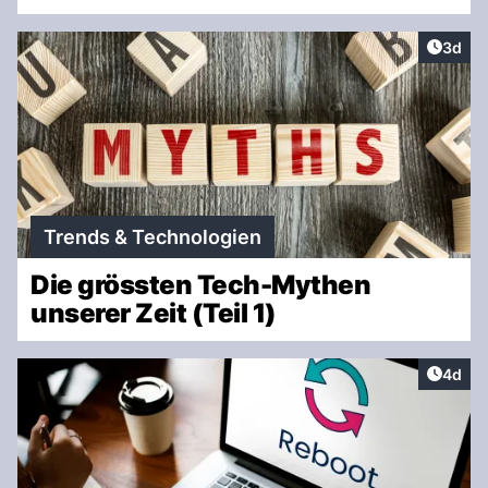
Artike
3d
Trends & Technologien
Die grössten Tech-Mythen
unserer Zeit (Teil 1)
Artike
4d