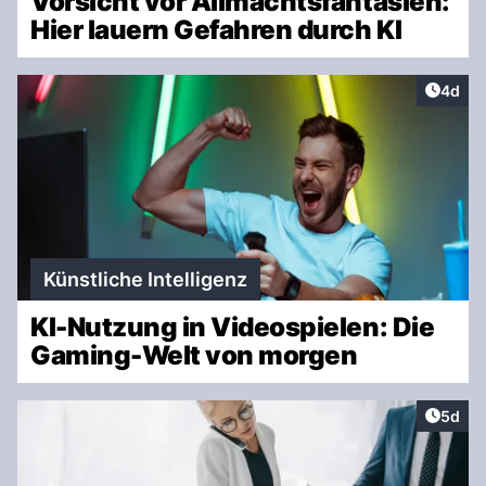
Vorsicht vor Allmachtsfantasien:
Hier lauern Gefahren durch KI
Artike
4d
Künstliche Intelligenz
KI-Nutzung in Videospielen: Die
Gaming-Welt von morgen
Artike
5d