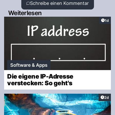
Schreibe einen Kommentar
Weiterlesen
Artike
1d
Software & Apps
Die eigene IP-Adresse
verstecken: So geht's
Artike
2d