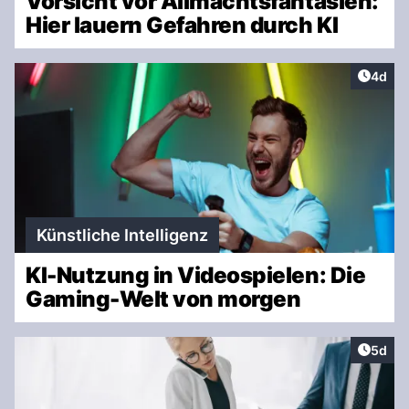
Vorsicht vor Allmachtsfantasien:
Hier lauern Gefahren durch KI
Artike
4d
Künstliche Intelligenz
KI-Nutzung in Videospielen: Die
Gaming-Welt von morgen
Artike
5d