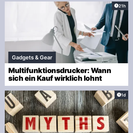
Artikel
21h
Gadgets & Gear
Multifunktionsdrucker: Wann
sich ein Kauf wirklich lohnt
Artike
1d