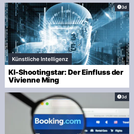
Artike
3d
Künstliche Intelligenz
KI-Shootingstar: Der Einfluss der
Vivienne Ming
Artike
3d