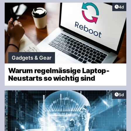
Artike
4d
Gadgets & Gear
Warum regelmässige Laptop-
Neustarts so wichtig sind
Artike
5d