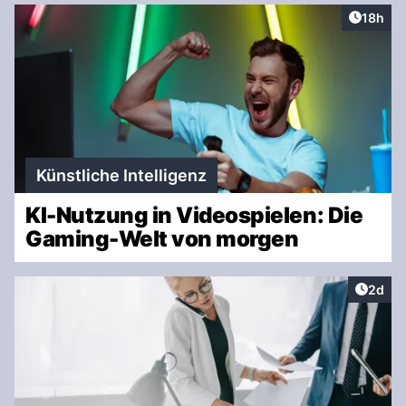
Artikel
18h
Künstliche Intelligenz
KI-Nutzung in Videospielen: Die
Gaming-Welt von morgen
Artike
2d