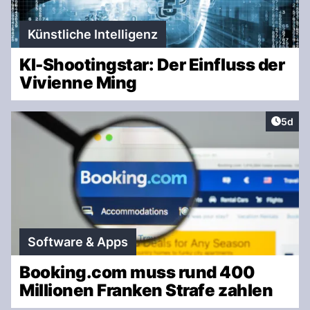
Künstliche Intelligenz
KI-Shootingstar: Der Einfluss der
Vivienne Ming
Artike
5d
Software & Apps
Booking.com muss rund 400
Millionen Franken Strafe zahlen