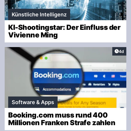
Künstliche Intelligenz
KI-Shootingstar: Der Einfluss der
Vivienne Ming
Artike
4d
Software & Apps
Booking.com muss rund 400
Millionen Franken Strafe zahlen