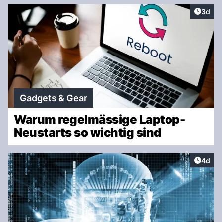
Artike
3d
Gadgets & Gear
Warum regelmässige Laptop-
Neustarts so wichtig sind
Artike
4d