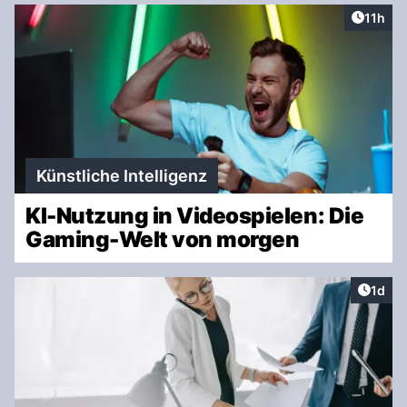
Artikel
11h
Künstliche Intelligenz
KI-Nutzung in Videospielen: Die
Gaming-Welt von morgen
Artike
1d