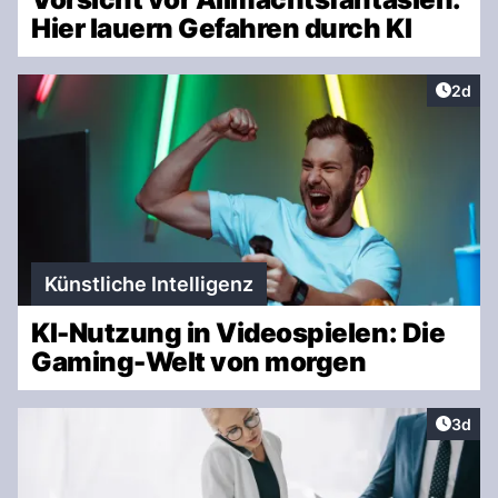
Hier lauern Gefahren durch KI
Artike
2d
Künstliche Intelligenz
KI-Nutzung in Videospielen: Die
Gaming-Welt von morgen
Artike
3d