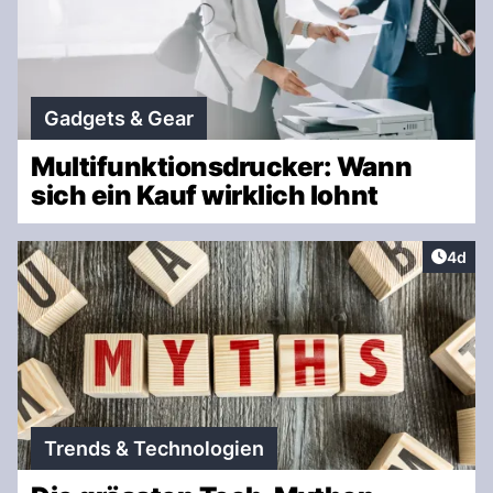
Gadgets & Gear
Multifunktionsdrucker: Wann
sich ein Kauf wirklich lohnt
Artike
4d
Trends & Technologien