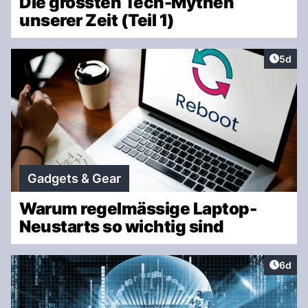
Die grössten Tech-Mythen
unserer Zeit (Teil 1)
Artike
5d
Gadgets & Gear
Warum regelmässige Laptop-
Neustarts so wichtig sind
Artike
6d