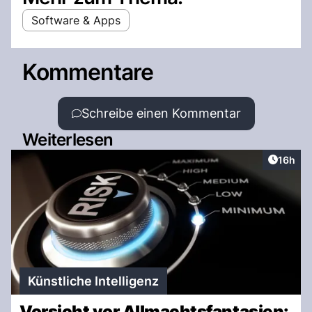
Software & Apps
Kommentare
Schreibe einen Kommentar
Weiterlesen
Artikel
16h
Künstliche Intelligenz
Vorsicht vor Allmachtsfantasien: